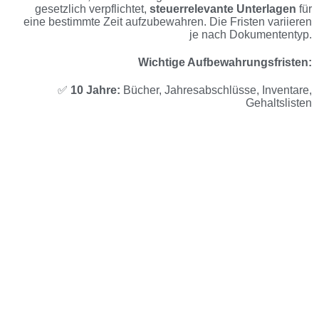
gesetzlich verpflichtet,
steuerrelevante Unterlagen
für
eine bestimmte Zeit aufzubewahren. Die Fristen variieren
je nach Dokumententyp.
Wichtige Aufbewahrungsfristen:
✅
10 Jahre:
Bücher, Jahresabschlüsse, Inventare,
Gehaltslisten
✅
8 Jahre:
Buchungsbelege, Rechnungen, Quittungen (ab
2025 laut BEG IV)
✅
6 Jahre:
Geschäftskorrespondenz, sonstige Belege
📌 Die Frist beginnt
am Ende des Kalenderjahres
, in dem
die Unterlage erstellt oder die letzte Buchung
vorgenommen wurde.
Digitale Archivierung – Die smarte Lösung
Mit einer
digitalen Steuerarchivierung
sparen Sie Platz,
optimieren den Dokumentenzugriff und erfüllen alle
gesetzlichen Vorgaben
revisionssicher
.